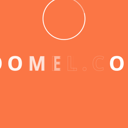
O
O
M
E
L
.
C